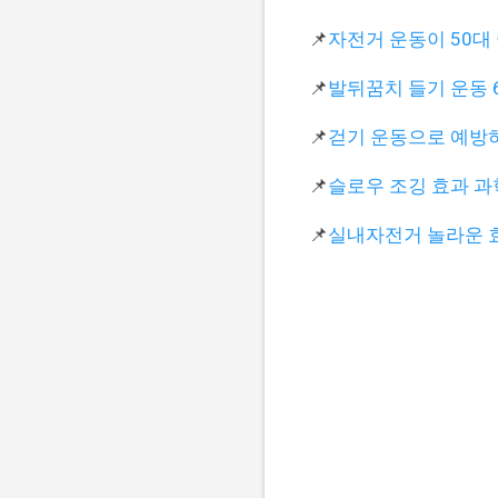
📌
자전거 운동이 50대
📌
발뒤꿈치 들기 운동 
📌
걷기 운동으로 예방하
📌
슬로우 조깅 효과 과
📌
실내자전거 놀라운 