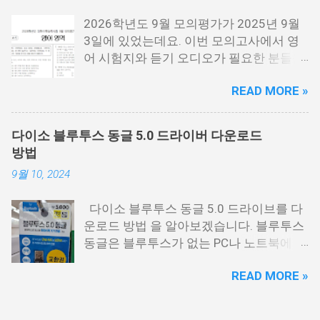
시험지.pdf [홀수] 수능 영어 홀수.pdf [짝
2026학년도 9월 모의평가가 2025년 9월
수] 수능 영어 짝수.pdf 수능 영어듣기 음성
3일에 있었는데요. 이번 모의고사에서 영
수능 영어 정답지 수능 영어 정답지 수능
어 시험지와 듣기 오디오가 필요한 분들을
영어듣기 대본.pdf 영어듣기 대본.pdf 영어
위해서 정리를 해봤습니다. 이번 수능 보는
듣기.mp3 아래 링크에 오디오에서 아래 보
READ MORE »
분들 모두 응원합니다. 이번 시험은 수능시
시면 점3개를 눌르면 다운로드를 받을 수
험전에 마지막 모의고사 시험으로 수능을
있는 버튼이 나옵니다. 이걸 눌르시면 됩니
보는 분들에게 아주 중요한 시험입니다. 저
다. 수능 영어듣기.MP3 📌 2026학년도 수
다이소 블루투스 동글 5.0 드라이버 다운로드
같은 경우에도 9월 시험은 수능때까지 여
능시험 원점수 등급컷 정리
방법
러번 반복해서 풀었는데요. 9월 평가원 영
9월 10, 2024
어 시험지 9월 모평 영어 시험지.pdf 9월
모의고사 영어음성 9월 모의고사 영어 정
다이소 블루투스 동글 5.0 드라이브를 다
답지 영어 정답지 9월 모의고사 영어 해설
운로드 방법 을 알아보겠습니다. 블루투스
지 9월 모의고사 해설지.pdf 9월 모의고사
동글은 블루투스가 없는 PC나 노트북에 연
영어음성.mp3 영어듣기.mp3 9월 모의고
결하면 블루투스를 사용할 수 있게 해주는
사 모든 시험지 정리
READ MORE »
USB 동글을 말하는데요. 저도 PC에 블루투
https://cdn.kice.re.kr/sumo2609/index.ht
스를 사용해야 하는 일이 있어서 다이소에
ml
서 구매해서 사용하고 있습니다. 가격은