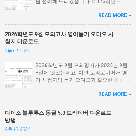
을 정리해 드리겠습니다. 2 026학년도 수
능시험은 2025년 11월 13일 목요일에 시
READ MORE »
행한 시험 을 말하는데요. 2026년에 대학
에 들어가는 분들이 보는 시험입니다. 시험
지 필요한 분들은 아래 PDF파일을 다운로
2026학년도 9월 모의고사 영어듣기 오디오 시
드 받을 수 있습니다. 홀수랑 짝수가 나누
험지 다운로드
어져 있기 때문에 필요한 각각 필요한 분들
9월 04, 2025
이 다운로드 받으시면 됩니다. 수능 영어
시험지.pdf [홀수] 수능 영어 홀수.pdf [짝
2026학년도 9월 모의평가가 2025년 9월
수] 수능 영어 짝수.pdf 수능 영어듣기 음성
3일에 있었는데요. 이번 모의고사에서 영
수능 영어 정답지 수능 영어 정답지 수능
어 시험지와 듣기 오디오가 필요한 분들을
영어듣기 대본.pdf 영어듣기 대본.pdf 영어
위해서 정리를 해봤습니다. 이번 수능 보는
듣기.mp3 아래 링크에 오디오에서 아래 보
READ MORE »
분들 모두 응원합니다. 이번 시험은 수능시
시면 점3개를 눌르면 다운로드를 받을 수
험전에 마지막 모의고사 시험으로 수능을
있는 버튼이 나옵니다. 이걸 눌르시면 됩니
보는 분들에게 아주 중요한 시험입니다. 저
다. 수능 영어듣기.MP3 📌 2026학년도 수
다이소 블루투스 동글 5.0 드라이버 다운로드
같은 경우에도 9월 시험은 수능때까지 여
능시험 원점수 등급컷 정리
방법
러번 반복해서 풀었는데요. 9월 평가원 영
9월 10, 2024
어 시험지 9월 모평 영어 시험지.pdf 9월