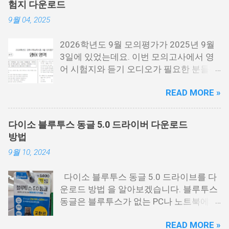
험지 다운로드
어져 있기 때문에 필요한 각각 필요한 분들
9월 04, 2025
이 다운로드 받으시면 됩니다. 수능 영어
시험지.pdf [홀수] 수능 영어 홀수.pdf [짝
2026학년도 9월 모의평가가 2025년 9월
수] 수능 영어 짝수.pdf 수능 영어듣기 음성
3일에 있었는데요. 이번 모의고사에서 영
수능 영어 정답지 수능 영어 정답지 수능
어 시험지와 듣기 오디오가 필요한 분들을
영어듣기 대본.pdf 영어듣기 대본.pdf 영어
위해서 정리를 해봤습니다. 이번 수능 보는
듣기.mp3 아래 링크에 오디오에서 아래 보
READ MORE »
분들 모두 응원합니다. 이번 시험은 수능시
시면 점3개를 눌르면 다운로드를 받을 수
험전에 마지막 모의고사 시험으로 수능을
있는 버튼이 나옵니다. 이걸 눌르시면 됩니
보는 분들에게 아주 중요한 시험입니다. 저
다. 수능 영어듣기.MP3 📌 2026학년도 수
다이소 블루투스 동글 5.0 드라이버 다운로드
같은 경우에도 9월 시험은 수능때까지 여
능시험 원점수 등급컷 정리
방법
러번 반복해서 풀었는데요. 9월 평가원 영
9월 10, 2024
어 시험지 9월 모평 영어 시험지.pdf 9월
모의고사 영어음성 9월 모의고사 영어 정
다이소 블루투스 동글 5.0 드라이브를 다
답지 영어 정답지 9월 모의고사 영어 해설
운로드 방법 을 알아보겠습니다. 블루투스
지 9월 모의고사 해설지.pdf 9월 모의고사
동글은 블루투스가 없는 PC나 노트북에 연
영어음성.mp3 영어듣기.mp3 9월 모의고
결하면 블루투스를 사용할 수 있게 해주는
사 모든 시험지 정리
READ MORE »
USB 동글을 말하는데요. 저도 PC에 블루투
https://cdn.kice.re.kr/sumo2609/index.ht