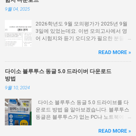
어져 있기 때문에 필요한 각각 필요한 분들
9월 04, 2025
이 다운로드 받으시면 됩니다. 수능 영어
시험지.pdf [홀수] 수능 영어 홀수.pdf [짝
2026학년도 9월 모의평가가 2025년 9월
수] 수능 영어 짝수.pdf 수능 영어듣기 음성
3일에 있었는데요. 이번 모의고사에서 영
수능 영어 정답지 수능 영어 정답지 수능
어 시험지와 듣기 오디오가 필요한 분들을
영어듣기 대본.pdf 영어듣기 대본.pdf 영어
위해서 정리를 해봤습니다. 이번 수능 보는
듣기.mp3 아래 링크에 오디오에서 아래 보
READ MORE »
분들 모두 응원합니다. 이번 시험은 수능시
시면 점3개를 눌르면 다운로드를 받을 수
험전에 마지막 모의고사 시험으로 수능을
있는 버튼이 나옵니다. 이걸 눌르시면 됩니
보는 분들에게 아주 중요한 시험입니다. 저
다. 수능 영어듣기.MP3 📌 2026학년도 수
다이소 블루투스 동글 5.0 드라이버 다운로드
같은 경우에도 9월 시험은 수능때까지 여
능시험 원점수 등급컷 정리
방법
러번 반복해서 풀었는데요. 9월 평가원 영
9월 10, 2024
어 시험지 9월 모평 영어 시험지.pdf 9월
모의고사 영어음성 9월 모의고사 영어 정
다이소 블루투스 동글 5.0 드라이브를 다
답지 영어 정답지 9월 모의고사 영어 해설
운로드 방법 을 알아보겠습니다. 블루투스
지 9월 모의고사 해설지.pdf 9월 모의고사
동글은 블루투스가 없는 PC나 노트북에 연
영어음성.mp3 영어듣기.mp3 9월 모의고
결하면 블루투스를 사용할 수 있게 해주는
사 모든 시험지 정리
READ MORE »
USB 동글을 말하는데요. 저도 PC에 블루투
https://cdn.kice.re.kr/sumo2609/index.ht