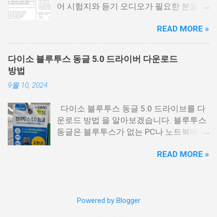
어 시험지와 듣기 오디오가 필요한 분들을
영어듣기 대본.pdf 영어듣기 대본.pdf 영어
위해서 정리를 해봤습니다. 이번 수능 보는
듣기.mp3 아래 링크에 오디오에서 아래 보
READ MORE »
분들 모두 응원합니다. 이번 시험은 수능시
시면 점3개를 눌르면 다운로드를 받을 수
험전에 마지막 모의고사 시험으로 수능을
있는 버튼이 나옵니다. 이걸 눌르시면 됩니
보는 분들에게 아주 중요한 시험입니다. 저
다. 수능 영어듣기.MP3 📌 2026학년도 수
다이소 블루투스 동글 5.0 드라이버 다운로드
같은 경우에도 9월 시험은 수능때까지 여
능시험 원점수 등급컷 정리
방법
러번 반복해서 풀었는데요. 9월 평가원 영
9월 10, 2024
어 시험지 9월 모평 영어 시험지.pdf 9월
모의고사 영어음성 9월 모의고사 영어 정
다이소 블루투스 동글 5.0 드라이브를 다
답지 영어 정답지 9월 모의고사 영어 해설
운로드 방법 을 알아보겠습니다. 블루투스
지 9월 모의고사 해설지.pdf 9월 모의고사
동글은 블루투스가 없는 PC나 노트북에 연
영어음성.mp3 영어듣기.mp3 9월 모의고
결하면 블루투스를 사용할 수 있게 해주는
사 모든 시험지 정리
READ MORE »
USB 동글을 말하는데요. 저도 PC에 블루투
https://cdn.kice.re.kr/sumo2609/index.ht
스를 사용해야 하는 일이 있어서 다이소에
ml
서 구매해서 사용하고 있습니다. 가격은
5,000원이고 제가 갔던곳은 교환권으로 구
Powered by Blogger
매할 수 있었습니다. 교환권을 가지고 계산
대에 가서 계산하시면 따로 제품을 받을 수