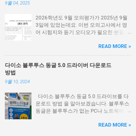
9월 04, 2025
이 다운로드 받으시면 됩니다. 수능 영어
시험지.pdf [홀수] 수능 영어 홀수.pdf [짝
2026학년도 9월 모의평가가 2025년 9월
수] 수능 영어 짝수.pdf 수능 영어듣기 음성
3일에 있었는데요. 이번 모의고사에서 영
수능 영어 정답지 수능 영어 정답지 수능
어 시험지와 듣기 오디오가 필요한 분들을
영어듣기 대본.pdf 영어듣기 대본.pdf 영어
위해서 정리를 해봤습니다. 이번 수능 보는
듣기.mp3 아래 링크에 오디오에서 아래 보
READ MORE »
분들 모두 응원합니다. 이번 시험은 수능시
시면 점3개를 눌르면 다운로드를 받을 수
험전에 마지막 모의고사 시험으로 수능을
있는 버튼이 나옵니다. 이걸 눌르시면 됩니
보는 분들에게 아주 중요한 시험입니다. 저
다. 수능 영어듣기.MP3 📌 2026학년도 수
다이소 블루투스 동글 5.0 드라이버 다운로드
같은 경우에도 9월 시험은 수능때까지 여
능시험 원점수 등급컷 정리
방법
러번 반복해서 풀었는데요. 9월 평가원 영
9월 10, 2024
어 시험지 9월 모평 영어 시험지.pdf 9월
모의고사 영어음성 9월 모의고사 영어 정
다이소 블루투스 동글 5.0 드라이브를 다
답지 영어 정답지 9월 모의고사 영어 해설
운로드 방법 을 알아보겠습니다. 블루투스
지 9월 모의고사 해설지.pdf 9월 모의고사
동글은 블루투스가 없는 PC나 노트북에 연
영어음성.mp3 영어듣기.mp3 9월 모의고
결하면 블루투스를 사용할 수 있게 해주는
사 모든 시험지 정리
READ MORE »
USB 동글을 말하는데요. 저도 PC에 블루투
https://cdn.kice.re.kr/sumo2609/index.ht
스를 사용해야 하는 일이 있어서 다이소에
ml