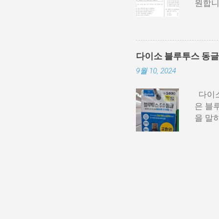
원합니
주 중
요. 9
사 영
고사 
다이소 블루투스 동글 
https:
9월 10, 2024
다이소
은 블
을 말
용하고
교환권
에 들
에 들어
그럼 
제품은
체제를
라 블