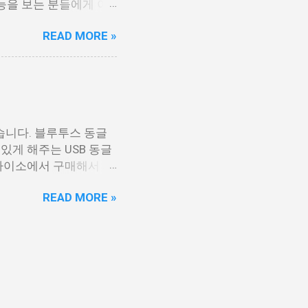
능을 보는 분들에게 아
여러번 반복해서 풀었는데
READ MORE »
사 영어음성 9월 모의고
해설지.pdf 9월 모의
습니다. 블루투스 동글
있게 해주는 USB 동글
 다이소에서 구매해서 사
구매할 수 있었습니다.
READ MORE »
습니다. 아래 링크 주소
5.0 드라이버 다운로드
 후 SUPPORT > FAQ
할점을 참고하세요. 본
입니다. 윈도우7 운영
세요. 아래 링크를 따
을 우클릭후 압축풀기 합