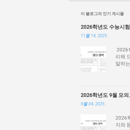
이 블로그의 인기 게시물
2026학년도 수능시
11월 14, 2025
202
리해 드
말하는
래 P
각 필요
수.pd
수능 
2026학년도 9월 
시면 
9월 04, 2025
능 영
202
지와 