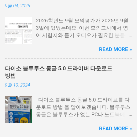
9월 04, 2025
이 다운로드 받으시면 됩니다. 수능 영어
시험지.pdf [홀수] 수능 영어 홀수.pdf [짝
2026학년도 9월 모의평가가 2025년 9월
수] 수능 영어 짝수.pdf 수능 영어듣기 음성
3일에 있었는데요. 이번 모의고사에서 영
수능 영어 정답지 수능 영어 정답지 수능
어 시험지와 듣기 오디오가 필요한 분들을
영어듣기 대본.pdf 영어듣기 대본.pdf 영어
위해서 정리를 해봤습니다. 이번 수능 보는
듣기.mp3 아래 링크에 오디오에서 아래 보
READ MORE »
분들 모두 응원합니다. 이번 시험은 수능시
시면 점3개를 눌르면 다운로드를 받을 수
험전에 마지막 모의고사 시험으로 수능을
있는 버튼이 나옵니다. 이걸 눌르시면 됩니
보는 분들에게 아주 중요한 시험입니다. 저
다. 수능 영어듣기.MP3 📌 2026학년도 수
다이소 블루투스 동글 5.0 드라이버 다운로드
같은 경우에도 9월 시험은 수능때까지 여
능시험 원점수 등급컷 정리
방법
러번 반복해서 풀었는데요. 9월 평가원 영
9월 10, 2024
어 시험지 9월 모평 영어 시험지.pdf 9월
모의고사 영어음성 9월 모의고사 영어 정
다이소 블루투스 동글 5.0 드라이브를 다
답지 영어 정답지 9월 모의고사 영어 해설
운로드 방법 을 알아보겠습니다. 블루투스
지 9월 모의고사 해설지.pdf 9월 모의고사
동글은 블루투스가 없는 PC나 노트북에 연
영어음성.mp3 영어듣기.mp3 9월 모의고
결하면 블루투스를 사용할 수 있게 해주는
사 모든 시험지 정리
READ MORE »
USB 동글을 말하는데요. 저도 PC에 블루투
https://cdn.kice.re.kr/sumo2609/index.ht
스를 사용해야 하는 일이 있어서 다이소에