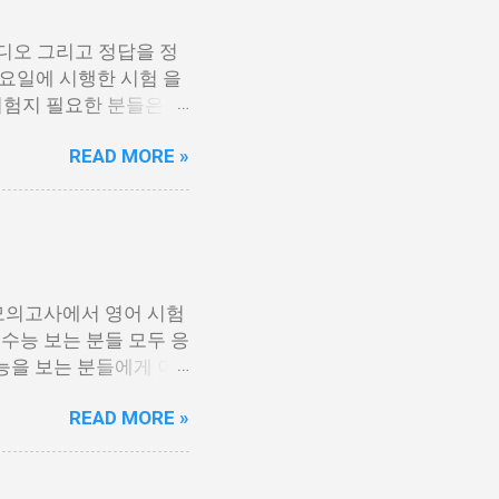
디오 그리고 정답을 정
 목요일에 시행한 시험 을
시험지 필요한 분들은 아
 있기 때문에 필요한 각
READ MORE »
[홀수] 수능 영어 홀
정답지 수능 영어 정답지
링크에 오디오에서 아래 보
걸 눌르시면 됩니다. 수
 모의고사에서 영어 시험
수능 보는 분들 모두 응
능을 보는 분들에게 아
여러번 반복해서 풀었는데
READ MORE »
사 영어음성 9월 모의고
해설지.pdf 9월 모의