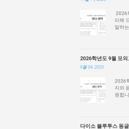
202
리해 드
말하는
래 P
각 필요
수.pd
수능 
2026학년도 9월 
시면 
9월 04, 2025
능 영
202
지와 
원합니
주 중
요. 9
사 영
고사 
다이소 블루투스 동글 