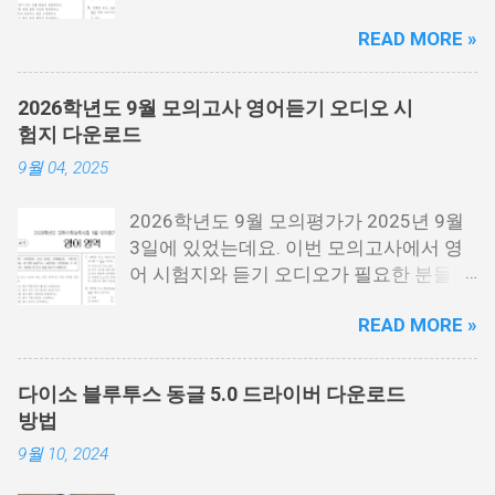
능시험은 2025년 11월 13일 목요일에 시
READ MORE »
행한 시험 을 말하는데요. 2026년에 대학
에 들어가는 분들이 보는 시험입니다. 시험
지 필요한 분들은 아래 PDF파일을 다운로
2026학년도 9월 모의고사 영어듣기 오디오 시
드 받을 수 있습니다. 홀수랑 짝수가 나누
험지 다운로드
어져 있기 때문에 필요한 각각 필요한 분들
9월 04, 2025
이 다운로드 받으시면 됩니다. 수능 영어
시험지.pdf [홀수] 수능 영어 홀수.pdf [짝
2026학년도 9월 모의평가가 2025년 9월
수] 수능 영어 짝수.pdf 수능 영어듣기 음성
3일에 있었는데요. 이번 모의고사에서 영
수능 영어 정답지 수능 영어 정답지 수능
어 시험지와 듣기 오디오가 필요한 분들을
영어듣기 대본.pdf 영어듣기 대본.pdf 영어
위해서 정리를 해봤습니다. 이번 수능 보는
듣기.mp3 아래 링크에 오디오에서 아래 보
READ MORE »
분들 모두 응원합니다. 이번 시험은 수능시
시면 점3개를 눌르면 다운로드를 받을 수
험전에 마지막 모의고사 시험으로 수능을
있는 버튼이 나옵니다. 이걸 눌르시면 됩니
보는 분들에게 아주 중요한 시험입니다. 저
다. 수능 영어듣기.MP3 📌 2026학년도 수
다이소 블루투스 동글 5.0 드라이버 다운로드
같은 경우에도 9월 시험은 수능때까지 여
능시험 원점수 등급컷 정리
방법
러번 반복해서 풀었는데요. 9월 평가원 영
9월 10, 2024
어 시험지 9월 모평 영어 시험지.pdf 9월
모의고사 영어음성 9월 모의고사 영어 정