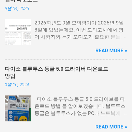
어져 있기 때문에 필요한 각각 필요한 분들
9월 04, 2025
이 다운로드 받으시면 됩니다. 수능 영어
시험지.pdf [홀수] 수능 영어 홀수.pdf [짝
2026학년도 9월 모의평가가 2025년 9월
수] 수능 영어 짝수.pdf 수능 영어듣기 음성
3일에 있었는데요. 이번 모의고사에서 영
수능 영어 정답지 수능 영어 정답지 수능
어 시험지와 듣기 오디오가 필요한 분들을
영어듣기 대본.pdf 영어듣기 대본.pdf 영어
위해서 정리를 해봤습니다. 이번 수능 보는
듣기.mp3 아래 링크에 오디오에서 아래 보
READ MORE »
분들 모두 응원합니다. 이번 시험은 수능시
시면 점3개를 눌르면 다운로드를 받을 수
험전에 마지막 모의고사 시험으로 수능을
있는 버튼이 나옵니다. 이걸 눌르시면 됩니
보는 분들에게 아주 중요한 시험입니다. 저
다. 수능 영어듣기.MP3 📌 2026학년도 수
다이소 블루투스 동글 5.0 드라이버 다운로드
같은 경우에도 9월 시험은 수능때까지 여
능시험 원점수 등급컷 정리
방법
러번 반복해서 풀었는데요. 9월 평가원 영
9월 10, 2024
어 시험지 9월 모평 영어 시험지.pdf 9월
모의고사 영어음성 9월 모의고사 영어 정
다이소 블루투스 동글 5.0 드라이브를 다
답지 영어 정답지 9월 모의고사 영어 해설
운로드 방법 을 알아보겠습니다. 블루투스
지 9월 모의고사 해설지.pdf 9월 모의고사
동글은 블루투스가 없는 PC나 노트북에 연
영어음성.mp3 영어듣기.mp3 9월 모의고
결하면 블루투스를 사용할 수 있게 해주는
사 모든 시험지 정리
READ MORE »
USB 동글을 말하는데요. 저도 PC에 블루투
https://cdn.kice.re.kr/sumo2609/index.ht