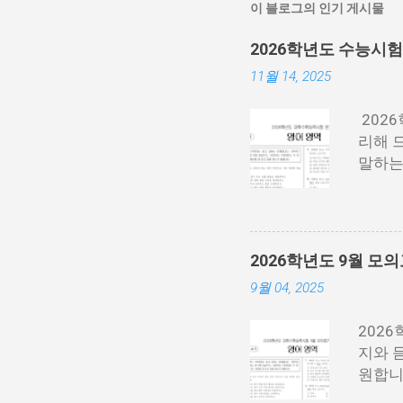
이 블로그의 인기 게시물
2026학년도 수능시
11월 14, 2025
202
리해 드
말하는
래 P
각 필요
수.pd
수능 
2026학년도 9월 
시면 
9월 04, 2025
능 영
202
지와 
원합니
주 중