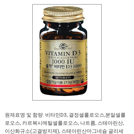
원재료명 및 함량: 비타민D3, 결정셀룰로오스,분말셀룰
로오스, 카르복시메틸셀룰로오스, 나트륨, 스테아린산,
이산화규소(고결방지제), 스테아린산마그네슘 글리세