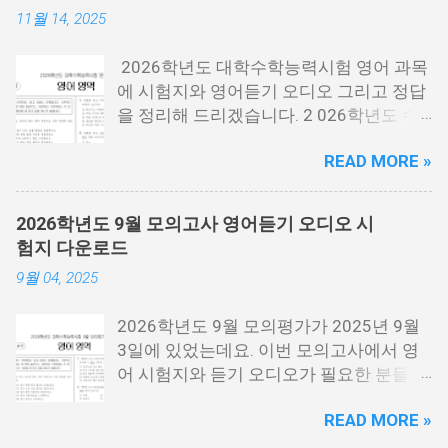
11월 14, 2025
2026학년도 대학수학능력시험 영어 과목
에 시험지와 영어듣기 오디오 그리고 정답
을 정리해 드리겠습니다. 2 026학년도 수
능시험은 2025년 11월 13일 목요일에 시
READ MORE »
행한 시험 을 말하는데요. 2026년에 대학
에 들어가는 분들이 보는 시험입니다. 시험
지 필요한 분들은 아래 PDF파일을 다운로
2026학년도 9월 모의고사 영어듣기 오디오 시
드 받을 수 있습니다. 홀수랑 짝수가 나누
험지 다운로드
어져 있기 때문에 필요한 각각 필요한 분들
9월 04, 2025
이 다운로드 받으시면 됩니다. 수능 영어
시험지.pdf [홀수] 수능 영어 홀수.pdf [짝
2026학년도 9월 모의평가가 2025년 9월
수] 수능 영어 짝수.pdf 수능 영어듣기 음성
3일에 있었는데요. 이번 모의고사에서 영
수능 영어 정답지 수능 영어 정답지 수능
어 시험지와 듣기 오디오가 필요한 분들을
영어듣기 대본.pdf 영어듣기 대본.pdf 영어
위해서 정리를 해봤습니다. 이번 수능 보는
듣기.mp3 아래 링크에 오디오에서 아래 보
READ MORE »
분들 모두 응원합니다. 이번 시험은 수능시
시면 점3개를 눌르면 다운로드를 받을 수
험전에 마지막 모의고사 시험으로 수능을