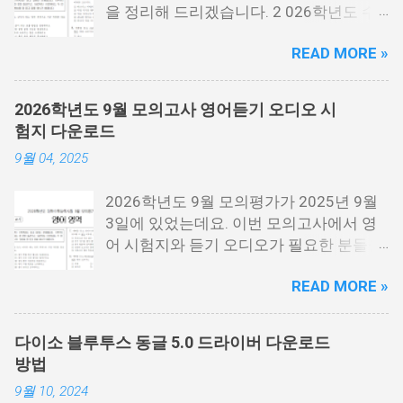
을 정리해 드리겠습니다. 2 026학년도 수
능시험은 2025년 11월 13일 목요일에 시
READ MORE »
행한 시험 을 말하는데요. 2026년에 대학
에 들어가는 분들이 보는 시험입니다. 시험
지 필요한 분들은 아래 PDF파일을 다운로
2026학년도 9월 모의고사 영어듣기 오디오 시
드 받을 수 있습니다. 홀수랑 짝수가 나누
험지 다운로드
어져 있기 때문에 필요한 각각 필요한 분들
9월 04, 2025
이 다운로드 받으시면 됩니다. 수능 영어
시험지.pdf [홀수] 수능 영어 홀수.pdf [짝
2026학년도 9월 모의평가가 2025년 9월
수] 수능 영어 짝수.pdf 수능 영어듣기 음성
3일에 있었는데요. 이번 모의고사에서 영
수능 영어 정답지 수능 영어 정답지 수능
어 시험지와 듣기 오디오가 필요한 분들을
영어듣기 대본.pdf 영어듣기 대본.pdf 영어
위해서 정리를 해봤습니다. 이번 수능 보는
듣기.mp3 아래 링크에 오디오에서 아래 보
READ MORE »
분들 모두 응원합니다. 이번 시험은 수능시
시면 점3개를 눌르면 다운로드를 받을 수
험전에 마지막 모의고사 시험으로 수능을
있는 버튼이 나옵니다. 이걸 눌르시면 됩니
보는 분들에게 아주 중요한 시험입니다. 저
다. 수능 영어듣기.MP3 📌 2026학년도 수
다이소 블루투스 동글 5.0 드라이버 다운로드
같은 경우에도 9월 시험은 수능때까지 여
능시험 원점수 등급컷 정리
방법
러번 반복해서 풀었는데요. 9월 평가원 영
9월 10, 2024
어 시험지 9월 모평 영어 시험지.pdf 9월