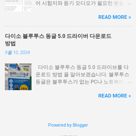
어 시험지와 듣기 오디오가 필요한 분들을
영어듣기 대본.pdf 영어듣기 대본.pdf 영어
위해서 정리를 해봤습니다. 이번 수능 보는
듣기.mp3 아래 링크에 오디오에서 아래 보
READ MORE »
분들 모두 응원합니다. 이번 시험은 수능시
시면 점3개를 눌르면 다운로드를 받을 수
험전에 마지막 모의고사 시험으로 수능을
있는 버튼이 나옵니다. 이걸 눌르시면 됩니
보는 분들에게 아주 중요한 시험입니다. 저
다. 수능 영어듣기.MP3 📌 2026학년도 수
다이소 블루투스 동글 5.0 드라이버 다운로드
같은 경우에도 9월 시험은 수능때까지 여
능시험 원점수 등급컷 정리
방법
러번 반복해서 풀었는데요. 9월 평가원 영
9월 10, 2024
어 시험지 9월 모평 영어 시험지.pdf 9월
모의고사 영어음성 9월 모의고사 영어 정
다이소 블루투스 동글 5.0 드라이브를 다
답지 영어 정답지 9월 모의고사 영어 해설
운로드 방법 을 알아보겠습니다. 블루투스
지 9월 모의고사 해설지.pdf 9월 모의고사
동글은 블루투스가 없는 PC나 노트북에 연
영어음성.mp3 영어듣기.mp3 9월 모의고
결하면 블루투스를 사용할 수 있게 해주는
사 모든 시험지 정리
READ MORE »
USB 동글을 말하는데요. 저도 PC에 블루투
https://cdn.kice.re.kr/sumo2609/index.ht
스를 사용해야 하는 일이 있어서 다이소에
ml
서 구매해서 사용하고 있습니다. 가격은
5,000원이고 제가 갔던곳은 교환권으로 구
Powered by Blogger
매할 수 있었습니다. 교환권을 가지고 계산
대에 가서 계산하시면 따로 제품을 받을 수